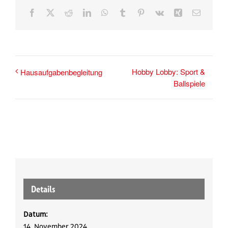
Facebook
X
Reddit
LinkedIn
WhatsApp
Tumblr
Pinterest
Vk
Xing
E-
Mail
Hobby Lobby: Sport &
Hausaufgabenbegleitung
Ballspiele
Details
Datum:
14. November 2024